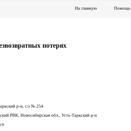
На главную
Помощь
езвозвратных потерях
аркский р-н, с/з № 254
кский РВК, Новосибирская обл., Усть-Таркский р-н
дсп