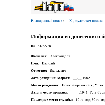
Расширенный поиск
/
←
К результатам поиска
Информация из донесения о б
ID
54262728
Фамилия
Александров
Имя
Василий
Отчество
Яковлевич
Дата рождения/Возраст
__.__.1902
Место рождения
Новосибирская обл., Усть-Т
Дата и место призыва
__.__.1941, Усть-Тар
Последнее место службы
10 гв. вдд 30 гв. в