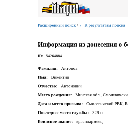
Расширенный поиск
/
←
К результатам поиска
Информация из донесения о б
ID
54264884
Фамилия
Антонов
Имя
Викентий
Отчество
Антонович
Место рождения
Минская обл., Смолевичский
Дата и место призыва
Смолевичский РВК, Бе
Последнее место службы
329 сп
Воинское звание
красноармеец