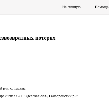
На главную
Помощь
езвозвратных потерях
й р-н, с. Таужна
раинская ССР, Одесская обл., Гайворонский р-н