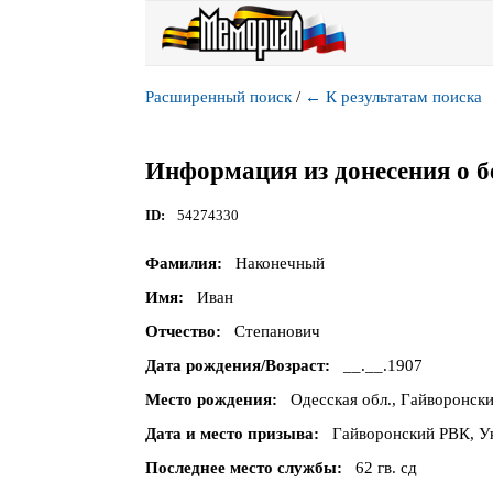
Расширенный поиск
/
←
К результатам поиска
Информация из донесения о б
ID
54274330
Фамилия
Наконечный
Имя
Иван
Отчество
Степанович
Дата рождения/Возраст
__.__.1907
Место рождения
Одесская обл., Гайворонски
Дата и место призыва
Гайворонский РВК, Ук
Последнее место службы
62 гв. сд