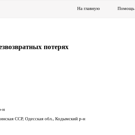
На главную
Помощь
езвозвратных потерях
р-н
нская ССР, Одесская обл., Кодымский р-н