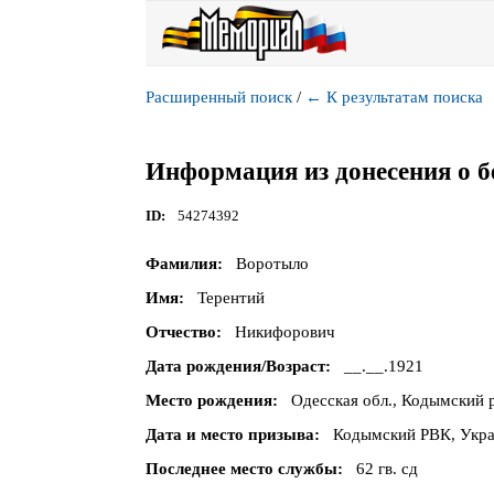
Расширенный поиск
/
←
К результатам поиска
Информация из донесения о б
ID
54274392
Фамилия
Воротыло
Имя
Терентий
Отчество
Никифорович
Дата рождения/Возраст
__.__.1921
Место рождения
Одесская обл., Кодымский 
Дата и место призыва
Кодымский РВК, Украи
Последнее место службы
62 гв. сд