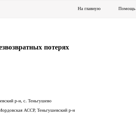
На главную
Помощь
езвозвратных потерях
вский р-н, с. Теньгушево
Мордовская АССР, Теньгушевский р-н