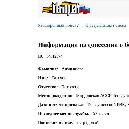
Расширенный поиск
/
←
К результатам поиска
Информация из донесения о б
ID
54312574
Фамилия
Аладышева
Имя
Татьяна
Отчество
Петровна
Место рождения
Мордовская АССР, Теньгуше
Дата и место призыва
Теньгушевский РВК, 
Последнее место службы
52 гв. сд
Воинское звание
гв. рядовой