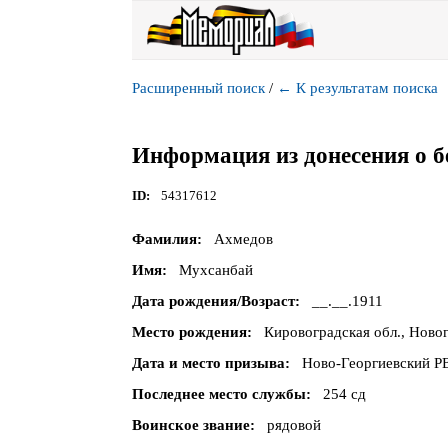
Расширенный поиск
/
←
К результатам поиска
Информация из донесения о б
ID
54317612
Фамилия
Ахмедов
Имя
Мухсанбай
Дата рождения/Возраст
__.__.1911
Место рождения
Кировоградская обл., Новог
Дата и место призыва
Ново-Георгиевский РВ
Последнее место службы
254 сд
Воинское звание
рядовой