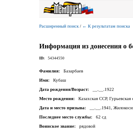
Расширенный поиск
/
←
К результатам поиска
Информация из донесения о б
ID
54344550
Фамилия
Базарбаев
Имя
Кубаш
Дата рождения/Возраст
__.__.1922
Место рождения
Казахская ССР, Гурьевская 
Дата и место призыва
__.__.1941, Жилокоси
Последнее место службы
62 сд
Воинское звание
рядовой