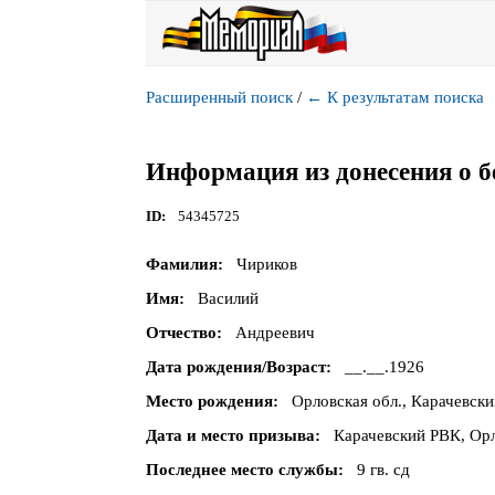
Расширенный поиск
/
←
К результатам поиска
Информация из донесения о б
ID
54345725
Фамилия
Чириков
Имя
Василий
Отчество
Андреевич
Дата рождения/Возраст
__.__.1926
Место рождения
Орловская обл., Карачевски
Дата и место призыва
Карачевский РВК, Орл
Последнее место службы
9 гв. сд