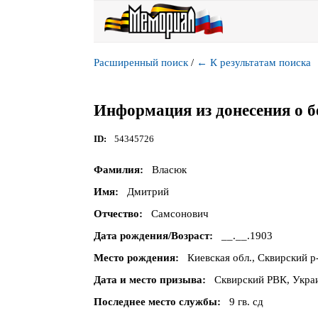
Расширенный поиск
/
←
К результатам поиска
Информация из донесения о б
ID
54345726
Фамилия
Власюк
Имя
Дмитрий
Отчество
Самсонович
Дата рождения/Возраст
__.__.1903
Место рождения
Киевская обл., Сквирский р-
Дата и место призыва
Сквирский РВК, Украи
Последнее место службы
9 гв. сд