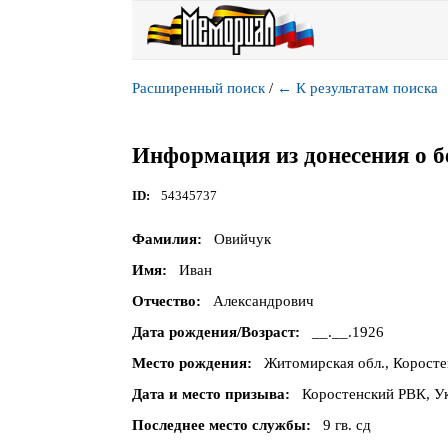
Расширенный поиск
/
←
К результатам поиска
Информация из донесения о б
ID
54345737
Фамилия
Овийчук
Имя
Иван
Отчество
Александрович
Дата рождения/Возраст
__.__.1926
Место рождения
Житомирская обл., Коросте
Дата и место призыва
Коростенский РВК, Ук
Последнее место службы
9 гв. сд