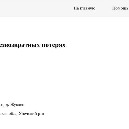
На главную
Помощь
езвозвратных потерях
-н, д. Жуково
кая обл., Унечский р-н