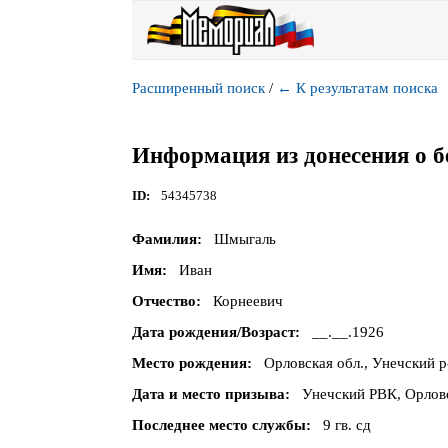
Расширенный поиск
/
←
К результатам поиска
Информация из донесения о б
ID
54345738
Фамилия
Шмыгаль
Имя
Иван
Отчество
Корнеевич
Дата рождения/Возраст
__.__.1926
Место рождения
Орловская обл., Унечский р
Дата и место призыва
Унечский РВК, Орловс
Последнее место службы
9 гв. сд