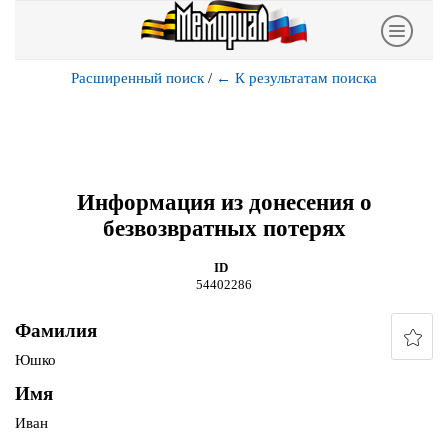
Расширенный поиск
/
←
К результатам поиска
Информация из донесения о
безвозвратных потерях
ID
54402286
Фамилия
Юшко
Имя
Иван