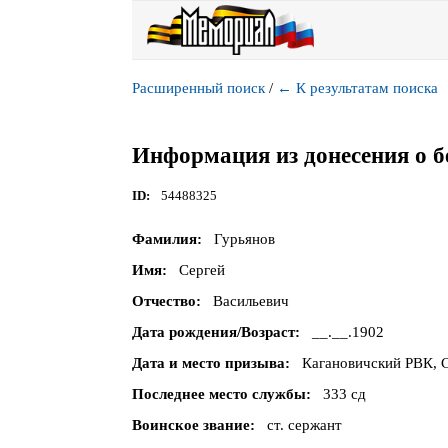
Расширенный поиск
/
←
К результатам поиска
Информация из донесения о б
ID
54488325
Фамилия
Гурьянов
Имя
Сергей
Отчество
Васильевич
Дата рождения/Возраст
__.__.1902
Дата и место призыва
Кагановичский РВК, С
Последнее место службы
333 сд
Воинское звание
ст. сержант