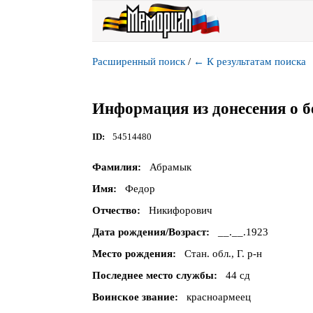
Расширенный поиск
/
←
К результатам поиска
Информация из донесения о б
ID
54514480
Фамилия
Абрамык
Имя
Федор
Отчество
Никифорович
Дата рождения/Возраст
__.__.1923
Место рождения
Стан. обл., Г. р-н
Последнее место службы
44 сд
Воинское звание
красноармеец