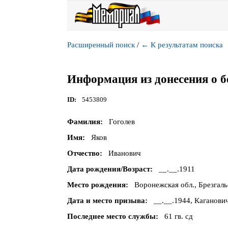
Расширенный поиск
/
←
К результатам поиска
Информация из донесения о б
ID
5453809
Фамилия
Гоголев
Имя
Яков
Отчество
Иванович
Дата рождения/Возраст
__.__.1911
Место рождения
Воронежская обл., Брезгаль
Дата и место призыва
__.__.1944, Каганови
Последнее место службы
61 гв. сд