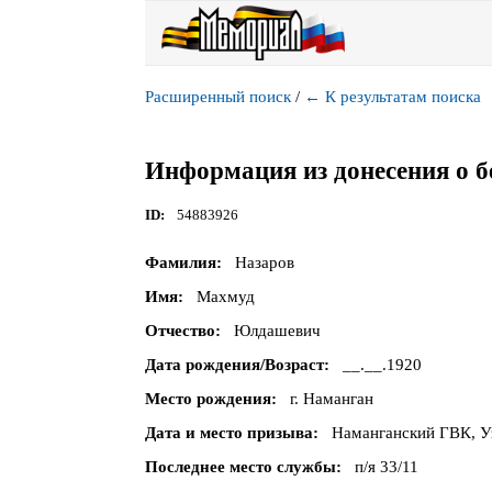
Расширенный поиск
/
←
К результатам поиска
Информация из донесения о б
ID
54883926
Фамилия
Назаров
Имя
Махмуд
Отчество
Юлдашевич
Дата рождения/Возраст
__.__.1920
Место рождения
г. Наманган
Дата и место призыва
Наманганский ГВК, Уз
Последнее место службы
п/я 33/11