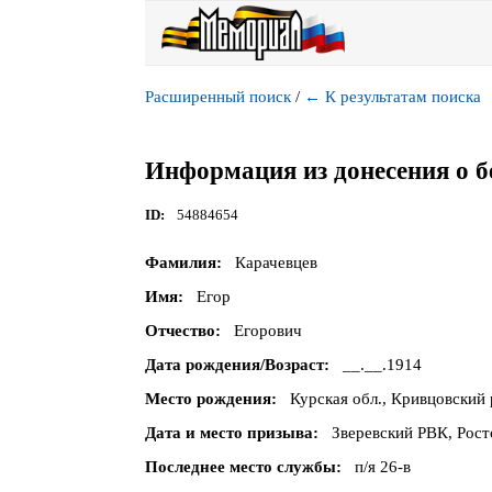
Расширенный поиск
/
←
К результатам поиска
Информация из донесения о б
ID
54884654
Фамилия
Карачевцев
Имя
Егор
Отчество
Егорович
Дата рождения/Возраст
__.__.1914
Место рождения
Курская обл., Кривцовский 
Дата и место призыва
Зверевский РВК, Росто
Последнее место службы
п/я 26-в