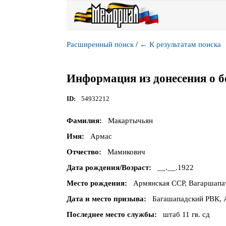
Расширенный поиск
/
←
К результатам поиска
Информация из донесения о б
ID
54932212
Фамилия
Макартычьян
Имя
Армас
Отчество
Мамикович
Дата рождения/Возраст
__.__.1922
Место рождения
Армянская ССР, Вагаршапа
Дата и место призыва
Багашападский РВК, 
Последнее место службы
штаб 11 гв. сд