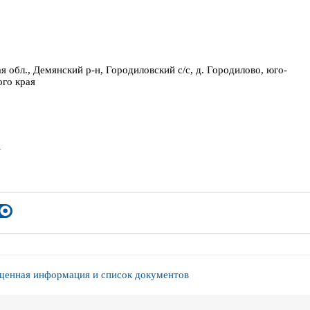
я обл., Демянский р-н, Городиловский с/с, д. Городилово, юго-
ого края
1
енная информация и список документов