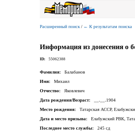
Расширенный поиск
/
←
К результатам поиска
Информация из донесения о б
ID
55062388
Фамилия
Балабанов
Имя
Михаил
Отчество
Яковлевич
Дата рождения/Возраст
__.__.1904
Место рождения
Татарская АССР, Елабужский
Дата и место призыва
Елабужский РВК, Тата
Последнее место службы
245 сд