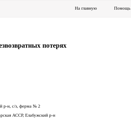
На главную
Помощь
езвозвратных потерях
 р-н, с/з, ферма № 2
рская АССР, Елабужский р-н