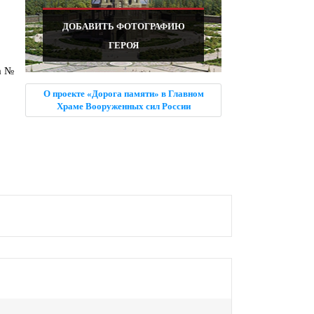
ДОБАВИТЬ ФОТОГРАФИЮ
ГЕРОЯ
а №
О проекте «Дорога памяти» в Главном
Храме Вооруженных сил России