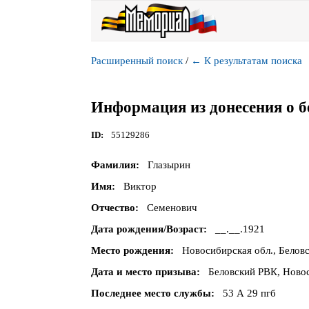
Расширенный поиск
/
←
К результатам поиска
Информация из донесения о б
ID
55129286
Фамилия
Глазырин
Имя
Виктор
Отчество
Семенович
Дата рождения/Возраст
__.__.1921
Место рождения
Новосибирская обл., Беловс
Дата и место призыва
Беловский РВК, Новос
Последнее место службы
53 А 29 пгб