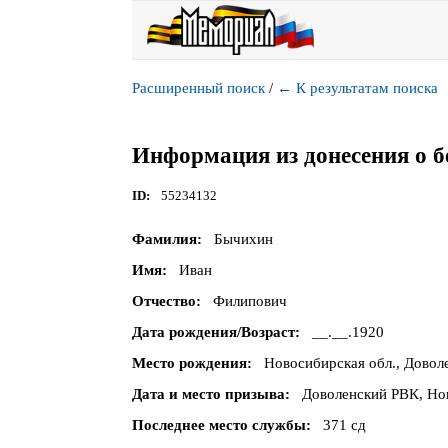
Расширенный поиск
/
←
К результатам поиска
Информация из донесения о б
ID
55234132
Фамилия
Бычихин
Имя
Иван
Отчество
Филипович
Дата рождения/Возраст
__.__.1920
Место рождения
Новосибирская обл., Доволе
Дата и место призыва
Доволенский РВК, Нов
Последнее место службы
371 сд