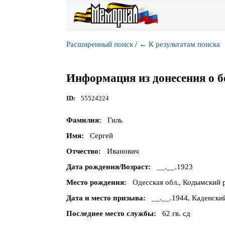
Расширенный поиск
/
←
К результатам поиска
Информация из донесения о б
ID
55524224
Фамилия
Гиль
Имя
Сергей
Отчество
Иванович
Дата рождения/Возраст
__.__.1923
Место рождения
Одесская обл., Кодымский р
Дата и место призыва
__.__.1944, Каденски
Последнее место службы
62 гв. сд