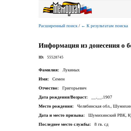
Расширенный поиск
/
←
К результатам поиска
Информация из донесения о б
ID
55528745
Фамилия
Лукиных
Имя
Семен
Отчество
Григорьевич
Дата рождения/Возраст
__.__.1907
Место рождения
Челябинская обл., Шумихин
Дата и место призыва
Шумихинский РВК, Ку
Последнее место службы
8 гв. сд