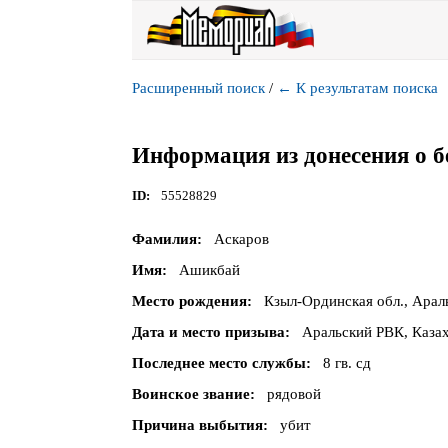
Расширенный поиск
/
←
К результатам поиска
Информация из донесения о б
ID
55528829
Фамилия
Аскаров
Имя
Ашикбай
Место рождения
Кзыл-Ординская обл., Арал
Дата и место призыва
Аральский РВК, Казах
Последнее место службы
8 гв. сд
Воинское звание
рядовой
Причина выбытия
убит