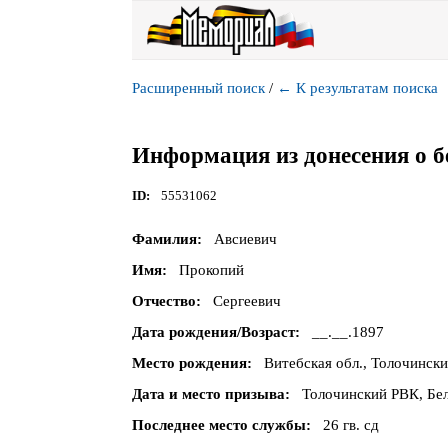
Расширенный поиск
/
←
К результатам поиска
Информация из донесения о б
ID
55531062
Фамилия
Авсиевич
Имя
Прокопий
Отчество
Сергеевич
Дата рождения/Возраст
__.__.1897
Место рождения
Витебская обл., Толочински
Дата и место призыва
Толочинский РВК, Бел
Последнее место службы
26 гв. сд