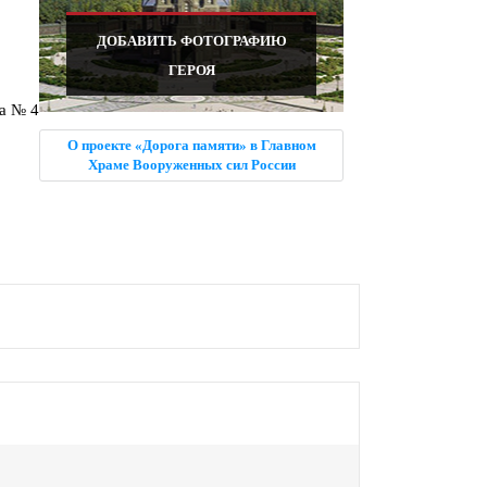
ДОБАВИТЬ ФОТОГРАФИЮ
ГЕРОЯ
ла № 4
О проекте «Дорога памяти» в Главном
Храме Вооруженных сил России