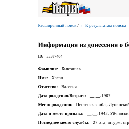
Расширенный поиск
/
←
К результатам поиска
Информация из донесения о б
ID
55587404
Фамилия
Быкташев
Имя
Хасан
Отчество
Валевич
Дата рождения/Возраст
__.__.1907
Место рождения
Пензенская обл., Лунинский
Дата и место призыва
__.__.1942, Уйчински
Последнее место службы
27 отд. штурм. стр