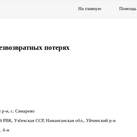
На главную
Помощь
езвозвратных потерях
 р-н, с. Синарево
й РВК, Узбекская ССР, Наманганская обл., Уйчинский р-н
. б-н