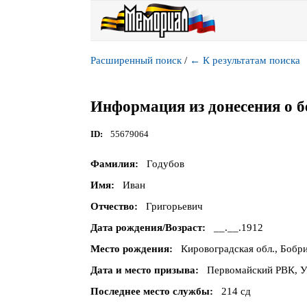
Расширенный поиск
/
←
К результатам поиска
Информация из донесения о б
ID
55679064
Фамилия
Годубов
Имя
Иван
Отчество
Григорьевич
Дата рождения/Возраст
__.__.1912
Место рождения
Кировоградская обл., Бобри
Дата и место призыва
Первомайский РВК, Ук
Последнее место службы
214 сд