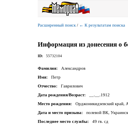
Расширенный поиск
/
←
К результатам поиска
Информация из донесения о б
ID
55732104
Фамилия
Александров
Имя
Петр
Отчество
Гаврилович
Дата рождения/Возраст
__.__.1912
Место рождения
Орджоникидзевский край, А
Дата и место призыва
полевой ВК, Украинска
Последнее место службы
49 гв. сд