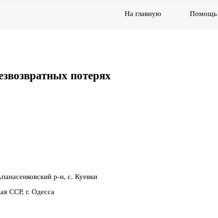
На главную
Помощь
езвозвратных потерях
панасенковский р-н, с. Куевки
я ССР, г. Одесса