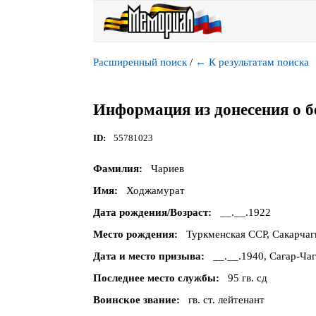
Расширенный поиск
/
←
К результатам поиска
Информация из донесения о б
ID
55781023
Фамилия
Чариев
Имя
Ходжамурат
Дата рождения/Возраст
__.__.1922
Место рождения
Туркменская ССР, Сакарчаги
Дата и место призыва
__.__.1940, Сагар-Ча
Последнее место службы
95 гв. сд
Воинское звание
гв. ст. лейтенант