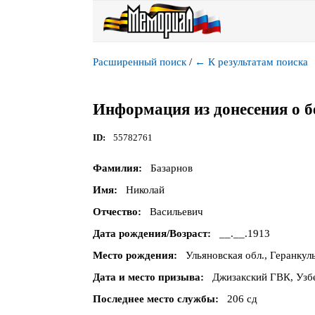
Расширенный поиск
/
←
К результатам поиска
Информация из донесения о б
ID
55782761
Фамилия
Базарнов
Имя
Николай
Отчество
Васильевич
Дата рождения/Возраст
__.__.1913
Место рождения
Ульяновская обл., Геранкул
Дата и место призыва
Джизакский ГВК, Узбе
Последнее место службы
206 сд