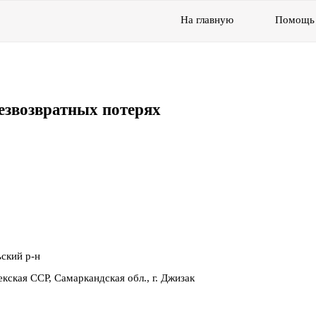
На главную
Помощь
езвозвратных потерях
ьский р-н
кская ССР, Самаркандская обл., г. Джизак