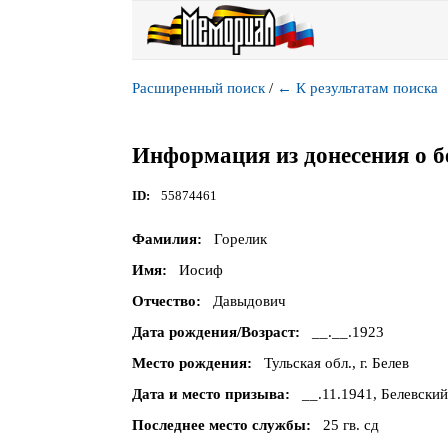
Расширенный поиск
/
←
К результатам поиска
Информация из донесения о б
ID
55874461
Фамилия
Горелик
Имя
Иосиф
Отчество
Давыдович
Дата рождения/Возраст
__.__.1923
Место рождения
Тульская обл., г. Белев
Дата и место призыва
__.11.1941, Белевский
Последнее место службы
25 гв. сд