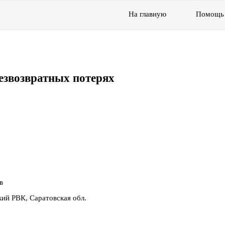
На главную
Помощь
езвозвратных потерях
в
кий РВК, Саратовская обл.