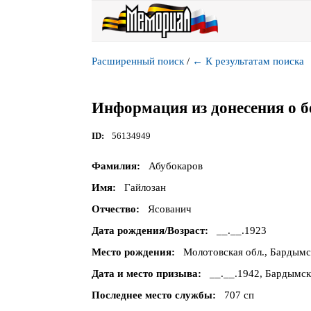
Расширенный поиск
/
←
К результатам поиска
Информация из донесения о б
ID
56134949
Фамилия
Абубокаров
Имя
Гайлозан
Отчество
Ясованич
Дата рождения/Возраст
__.__.1923
Место рождения
Молотовская обл., Бардымс
Дата и место призыва
__.__.1942, Бардымск
Последнее место службы
707 сп