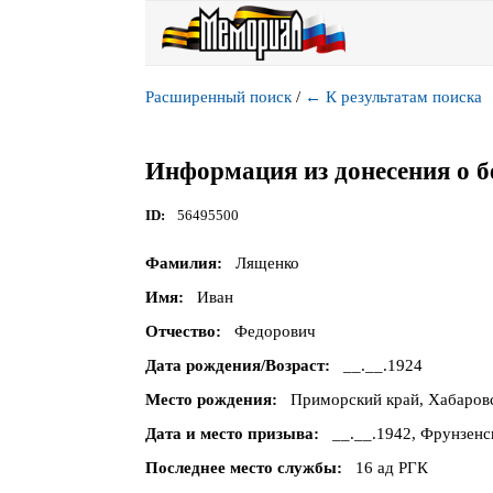
Расширенный поиск
/
←
К результатам поиска
Информация из донесения о б
ID
56495500
Фамилия
Лященко
Имя
Иван
Отчество
Федорович
Дата рождения/Возраст
__.__.1924
Место рождения
Приморский край, Хабаровс
Дата и место призыва
__.__.1942, Фрунзен
Последнее место службы
16 ад РГК