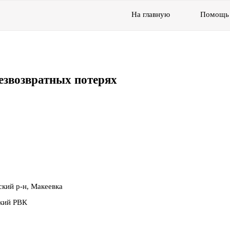
На главную
Помощь
езвозвратных потерях
кий р-н, Макеевка
ский РВК