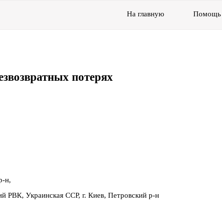
На главную
Помощь
езвозвратных потерях
р-н,
й РВК, Украинская ССР, г. Киев, Петровский р-н