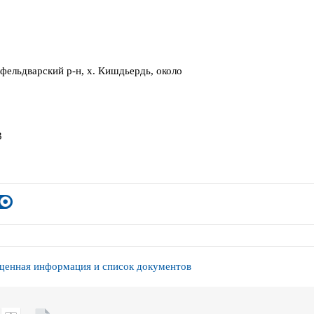
афельдварский р-н, х. Кишдьердь, около
3
енная информация и список документов