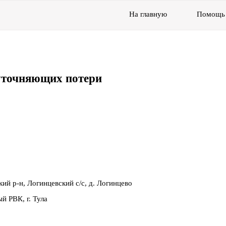
На главную
Помощь
уточняющих потери
кий р-н, Логинцевский с/с, д. Логинцево
й РВК, г. Тула