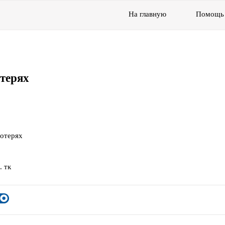
На главную
Помощь
отерях
потерях
. тк