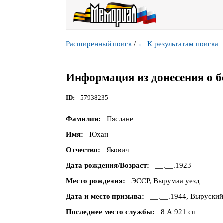
Расширенный поиск
/
←
К результатам поиска
Информация из донесения о б
ID
57938235
Фамилия
Пяслане
Имя
Юхан
Отчество
Якович
Дата рождения/Возраст
__.__.1923
Место рождения
ЭССР, Вырумаа уезд
Дата и место призыва
__.__.1944, Выруский
Последнее место службы
8 А 921 сп