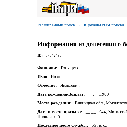
Расширенный поиск
/
←
К результатам поиска
Информация из донесения о б
ID
57942439
Фамилия
Гончарук
Имя
Иван
Отчество
Яковлевич
Дата рождения/Возраст
__.__.1900
Место рождения
Винницкая обл., Могилевски
Дата и место призыва
__.__.1944, Могилев-
Подольский
Последнее место службы
66 гв. сд