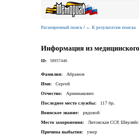
Расширенный поиск
/
←
К результатам поиска
Информация из медицинского
ID
58957446
Фамилия
Абрамов
Имя
Сергей
Отчество
Арминакович
Последнее место службы
117 бр.
Воинское звание
рядовой
Место захоронения
Литовская ССР, Шяуляйс
Причина выбытия
умер