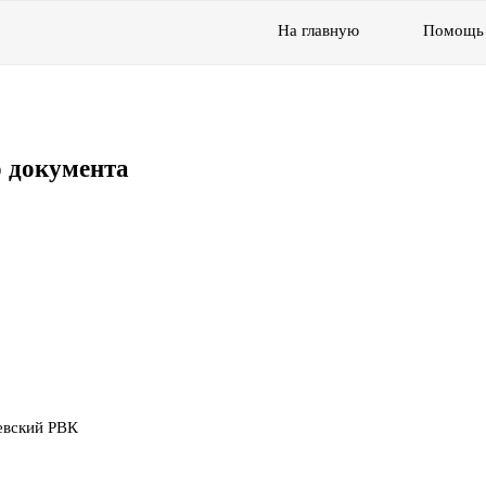
На главную
Помощь
 документа
о
ревский РВК