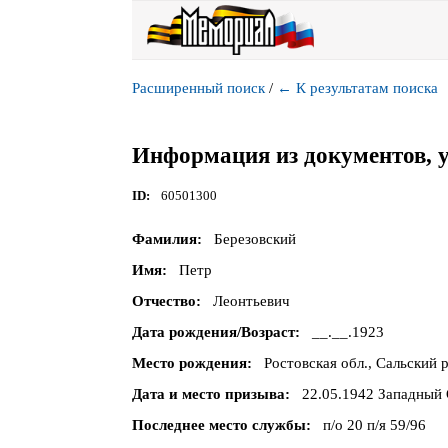
Расширенный поиск
/
←
К результатам поиска
Информация из документов, 
ID
60501300
Фамилия
Березовский
Имя
Петр
Отчество
Леонтьевич
Дата рождения/Возраст
__.__.1923
Место рождения
Ростовская обл., Сальский 
Дата и место призыва
22.05.1942 Западный 
Последнее место службы
п/о 20 п/я 59/96