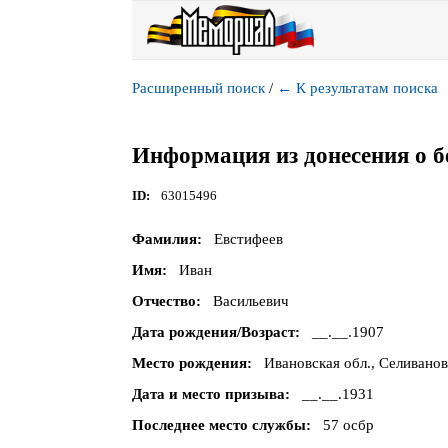
Расширенный поиск
/
←
К результатам поиска
Информация из донесения о б
ID
63015496
Фамилия
Евстифеев
Имя
Иван
Отчество
Васильевич
Дата рождения/Возраст
__.__.1907
Место рождения
Ивановская обл., Селивановс
Дата и место призыва
__.__.1931
Последнее место службы
57 осбр