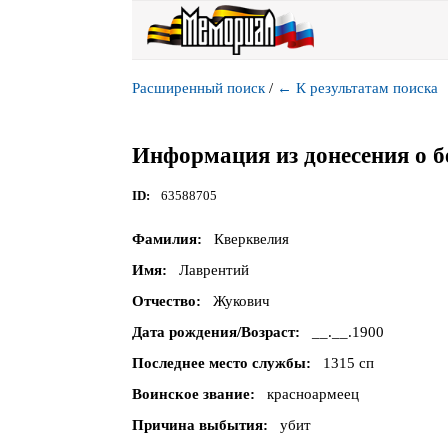
Расширенный поиск
/
←
К результатам поиска
Информация из донесения о б
ID
63588705
Фамилия
Кверквелия
Имя
Лаврентий
Отчество
Жукович
Дата рождения/Возраст
__.__.1900
Последнее место службы
1315 сп
Воинское звание
красноармеец
Причина выбытия
убит