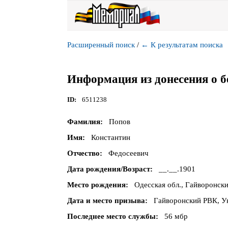
Расширенный поиск
/
←
К результатам поиска
Информация из донесения о б
ID
6511238
Фамилия
Попов
Имя
Константин
Отчество
Федосеевич
Дата рождения/Возраст
__.__.1901
Место рождения
Одесская обл., Гайворонски
Дата и место призыва
Гайворонский РВК, Ук
Последнее место службы
56 мбр