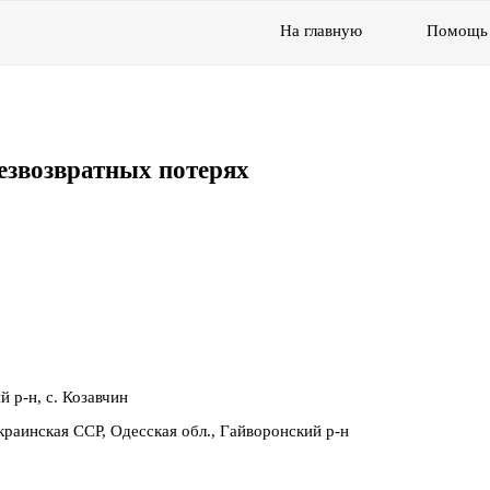
На главную
Помощь
езвозвратных потерях
й р-н, с. Козавчин
раинская ССР, Одесская обл., Гайворонский р-н