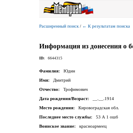
Расширенный поиск
/
←
К результатам поиска
Информация из донесения о б
ID
6644315
Фамилия
Юдин
Имя
Дмитрий
Отчество
Трофимович
Дата рождения/Возраст
__.__.1914
Место рождения
Кировоградская обл.
Последнее место службы
53 А 1 ошб
Воинское звание
красноармеец