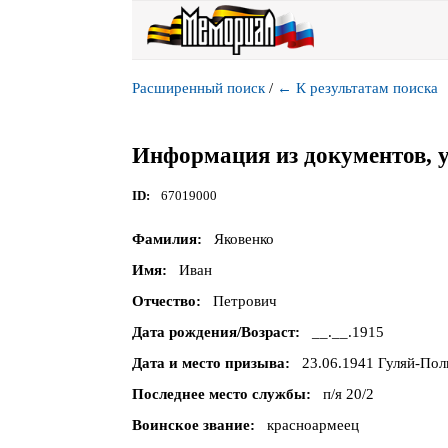
Расширенный поиск
/
←
К результатам поиска
Информация из документов, 
ID
67019000
Фамилия
Яковенко
Имя
Иван
Отчество
Петрович
Дата рождения/Возраст
__.__.1915
Дата и место призыва
23.06.1941 Гуляй-Пол
Последнее место службы
п/я 20/2
Воинское звание
красноармеец