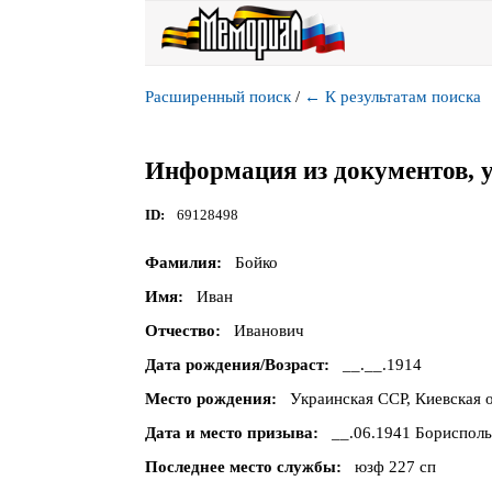
Расширенный поиск
/
←
К результатам поиска
Информация из документов, 
ID
69128498
Фамилия
Бойко
Имя
Иван
Отчество
Иванович
Дата рождения/Возраст
__.__.1914
Место рождения
Украинская ССР, Киевская о
Дата и место призыва
__.06.1941 Борисполь
Последнее место службы
юзф 227 сп