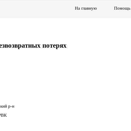
На главную
Помощь
езвозвратных потерях
кий р-н
РВК