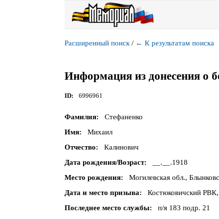
Расширенный поиск
/
←
К результатам поиска
Информация из донесения о б
ID
6996961
Фамилия
Стефаненко
Имя
Михаил
Отчество
Калинович
Дата рождения/Возраст
__.__.1918
Место рождения
Могилевская обл., Блынковск
Дата и место призыва
Костюковичский РВК, 
Последнее место службы
п/я 183 подр. 21